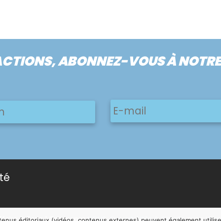
ACTIONS, ABONNEZ-VOUS À NOTR
E-
Prénom
mail
ité
ffaire à Tous | Conçu par
NOUS, Ouvert, Utile & Simple
avec
Wor
ntenus éditoriaux (vidéos, contenus externes) peuvent également utilis